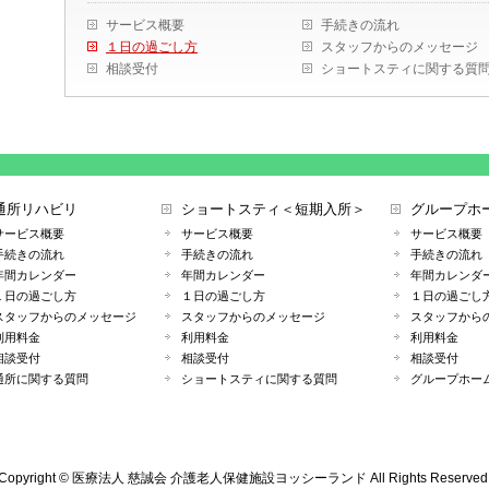
サービス概要
手続きの流れ
１日の過ごし方
スタッフからのメッセージ
相談受付
ショートスティに関する質
通所リハビリ
ショートスティ＜短期入所＞
グループホ
サービス概要
サービス概要
サービス概要
手続きの流れ
手続きの流れ
手続きの流れ
年間カレンダー
年間カレンダー
年間カレンダ
１日の過ごし方
１日の過ごし方
１日の過ごし
スタッフからのメッセージ
スタッフからのメッセージ
スタッフから
利用料金
利用料金
利用料金
相談受付
相談受付
相談受付
通所に関する質問
ショートスティに関する質問
グループホー
Copyright ©
医療法人 慈誠会 介護老人保健施設ヨッシーランド
All Rights Reserved