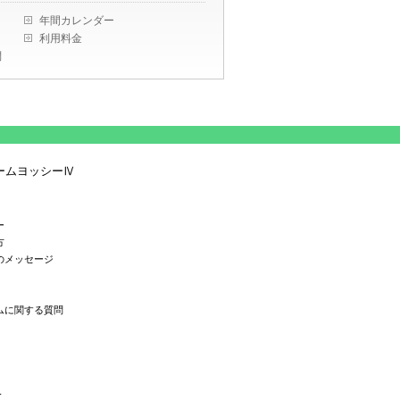
年間カレンダー
利用料金
問
ームヨッシーⅣ
ー
方
のメッセージ
ムに関する質問
.