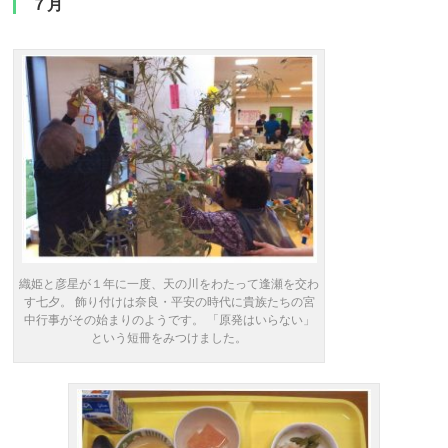
７月
織姫と彦星が１年に一度、天の川をわたって逢瀬を交わ
す七夕。 飾り付けは奈良・平安の時代に貴族たちの宮
中行事がその始まりのようです。 「原発はいらない」
という短冊をみつけました。